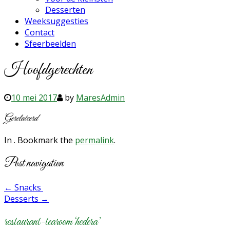
Desserten
Weeksuggesties
Contact
Sfeerbeelden
Hoofdgerechten
10 mei 2017
by
MaresAdmin
Gerelateerd
In . Bookmark the
permalink
.
Post navigation
←
Snacks
Desserts
→
restaurant-tearoom ‘hedera’